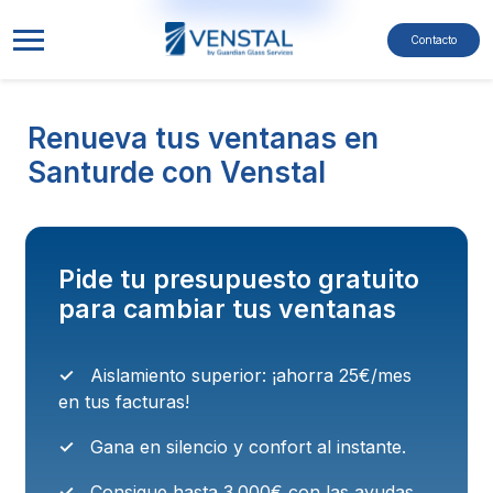
Pasar al contenido principal
Navegación princip
Contacto
Renueva tus ventanas en
Santurde con Venstal
Pide tu presupuesto gratuito
para cambiar tus ventanas
Aislamiento superior: ¡ahorra 25€/mes
en tus facturas!
Gana en silencio y confort al instante.
Consigue hasta 3.000€ con las ayudas