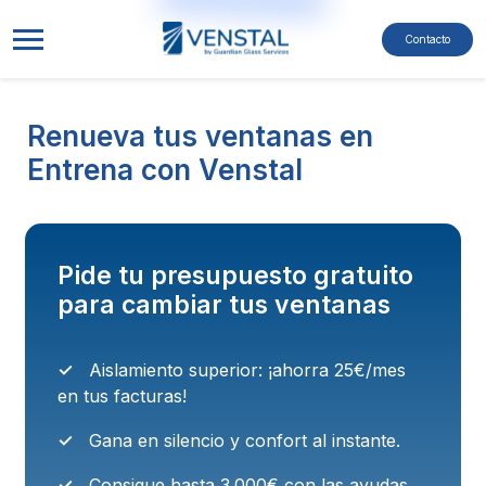
Pasar al contenido principal
Navegación princip
Contacto
Renueva tus ventanas en
Entrena con Venstal
Pide tu presupuesto gratuito
para cambiar tus ventanas
Aislamiento superior: ¡ahorra 25€/mes
en tus facturas!
Gana en silencio y confort al instante.
Consigue hasta 3.000€ con las ayudas